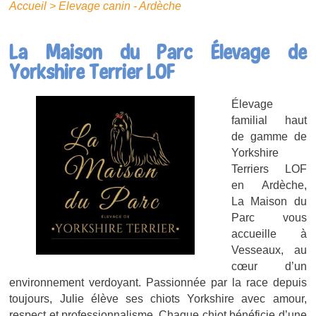
Accueil
>
Elevage canin - Ardèche
La Maison du Parc Élevage de
Yorkshire Terrier LOF
Élevage
familial haut
de gamme de
Yorkshire
Terriers LOF
en Ardèche,
La Maison du
Parc vous
accueille à
Vesseaux, au
cœur d’un
environnement verdoyant. Passionnée par la race depuis
toujours, Julie élève ses chiots Yorkshire avec amour,
respect et professionnalisme. Chaque chiot bénéficie d’une