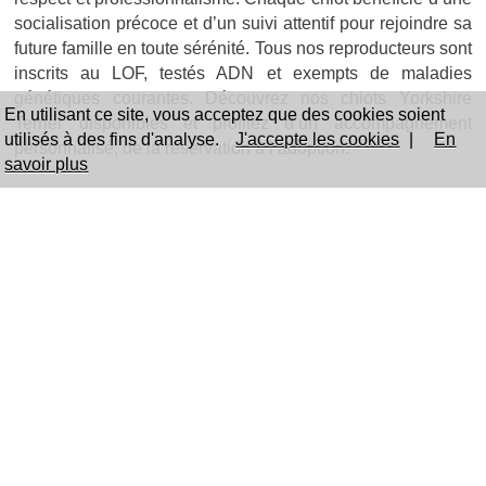
socialisation précoce et d’un suivi attentif pour rejoindre sa
future famille en toute sérénité. Tous nos reproducteurs sont
inscrits au LOF, testés ADN et exempts de maladies
génétiques courantes. Découvrez nos chiots Yorkshire
En utilisant ce site, vous acceptez que des cookies soient
Terrier disponibles et profitez d’un accompagnement
utilisés à des fins d'analyse.
J'accepte les cookies
|
En
personnalisé, de la réservation à l’adoption.
savoir plus
Coordonnées de La Maison du Parc Élevage
de Yorkshire Terrier LOF
138 route de l'escrinet
07200 - Vesseaux
Tél. : 0674054248
Cliquez sur le lien ci-après pour
visiter le site internet de La
Maison du Parc Élevage de Yorkshire Terrier LOF