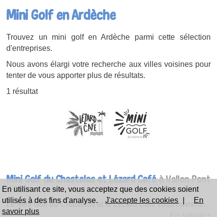
Mini Golf en Ardèche
Trouvez un mini golf en Ardèche parmi cette sélection
d'entreprises.
Nous avons élargi votre recherche aux villes voisines pour
tenter de vous apporter plus de résultats.
1 résultat
Mini Golf du Chastelas et Lézard Café
à Vallon Pont
d'Arc
En utilisant ce site, vous acceptez que des cookies soient
utilisés à des fins d'analyse.
J'accepte les cookies
|
En
Le Mini Golf du Chastelas et le Lézard Café vous ouvrent...
savoir plus
En savoir +